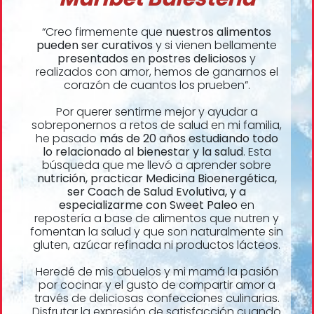
“Creo firmemente que
nuestros alimentos
pueden ser curativos
y si vienen bellamente
presentados en postres deliciosos
y
realizados con amor, hemos de ganarnos el
corazón de cuantos los prueben”.
Por querer sentirme mejor y ayudar a
sobreponernos a retos de salud en mi familia,
he pasado
más de 20 años estudiando todo
lo relacionado al bienestar y la salud
. Esta
búsqueda que me llevó a aprender sobre
nutrición, practicar Medicina Bioenergética,
ser Coach de Salud Evolutiva, y a
especializarme con Sweet Paleo
en
repostería a base de alimentos que nutren y
fomentan la salud y que son naturalmente sin
gluten, azúcar refinada ni productos lácteos.
Heredé de mis abuelos y mi mamá la pasión
por cocinar y el gusto de compartir amor a
través de deliciosas confecciones culinarias.
Disfrutar la expresión de satisfacción cuando