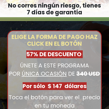
No corres ningún riesgo, tienes
7 días de garantía
ELIGE LA FORMA DE PAGO HAZ
CLICK EN EL BOTÓN
57% DE DESCUENTO
ÚNETE A ESTE PROGRAMA
POR
ÚNICA OCASIÓN
DE
340 USD
Por sólo $ 147 dólares
Toca el botón para ver el precio
en tu moneda