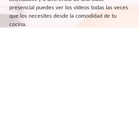
presencial puedes ver los videos todas las veces
que los necesites desde la comodidad de tu
cocina.
¿Puedo adquirir el programa aunque no
cuente con tarjeta de crédito?
Para algunos países está disponible el pago en
efectivo, puedes generar tu ficha de pago y
realizar el pago el mismo día porque tiene una
fecha de vencimiento, recibirás un correo al
momento de aprobarse recibirás un correo con
los datos de acceso,
haciendo click aquí elige la
opción de pago en efectivo y completa tus
datos.