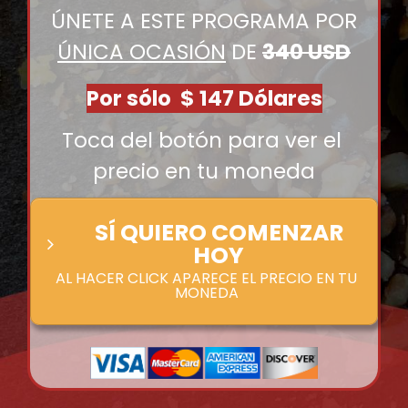
ÚNETE A ESTE PROGRAMA POR
ÚNICA OCASIÓN
DE
340 USD
Por sólo $ 147 Dólares
Toca del botón para ver el
precio en tu moneda
SÍ QUIERO COMENZAR
HOY
AL HACER CLICK APARECE EL PRECIO EN TU
MONEDA