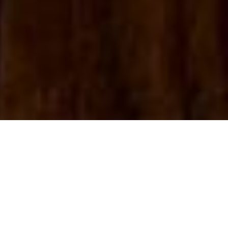
Sorprende a tu familia con
recetas clásicas
como:
empanadas o quiche llenos
de amor, y que además de
sabrosos sean parte de